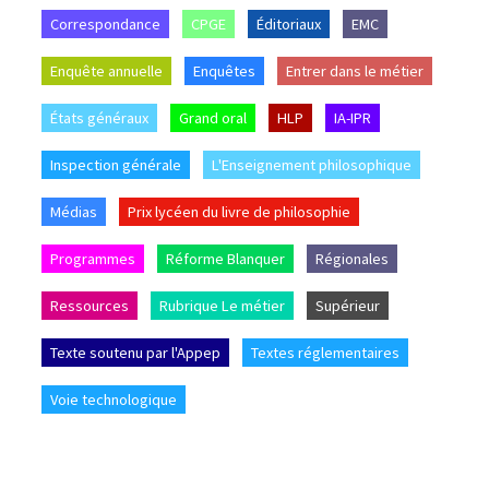
Correspondance
CPGE
Éditoriaux
EMC
Enquête annuelle
Enquêtes
Entrer dans le métier
États généraux
Grand oral
HLP
IA-IPR
Inspection générale
L'Enseignement philosophique
Médias
Prix lycéen du livre de philosophie
Programmes
Réforme Blanquer
Régionales
Ressources
Rubrique Le métier
Supérieur
Texte soutenu par l'Appep
Textes réglementaires
Voie technologique