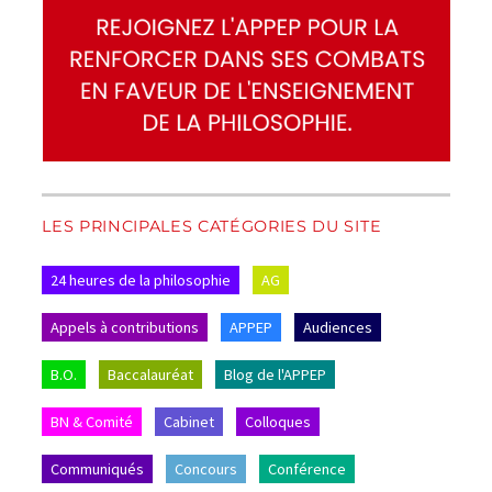
LES PRINCIPALES CATÉGORIES DU SITE
24 heures de la philosophie
AG
Appels à contributions
APPEP
Audiences
B.O.
Baccalauréat
Blog de l'APPEP
BN & Comité
Cabinet
Colloques
Communiqués
Concours
Conférence