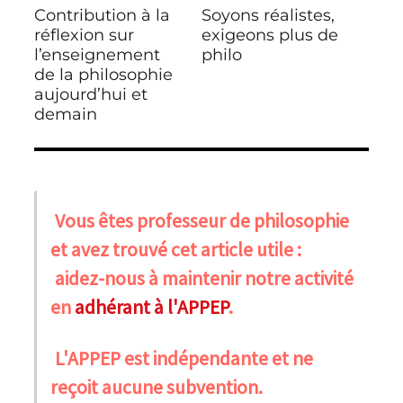
de
Contribution à la
Soyons réalistes,
Publication
Publication
l’article
précédente :
réflexion sur
suivante :
exigeons plus de
l’enseignement
philo
de la philosophie
aujourd’hui et
demain
Vous êtes professeur de philosophie
et avez trouvé cet article utile :
aidez-nous à maintenir notre activité
en
adhérant à l'APPEP
.
L'APPEP est indépendante et ne
reçoit aucune subvention.