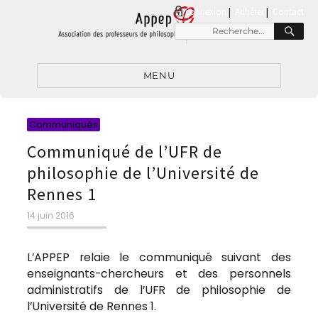
connexion
|
Adhérer
Contact
RE
Recherche
pour
:
MENU
Catégories
Communiqués
Communiqué de l’UFR de
philosophie de l’Université de
Rennes 1
Publié
14 juin 2016
le
L’APPEP relaie le communiqué suivant des
enseignants-chercheurs et des personnels
administratifs de l’UFR de philosophie de
l’Université de Rennes 1.