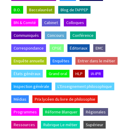
B.O.
Baccalauréat
Blog de l'APPEP
BN & Comité
Cabinet
Colloques
Communiqués
Concours
Conférence
Correspondance
CPGE
Éditoriaux
EMC
Enquête annuelle
Enquêtes
Entrer dans le métier
États généraux
Grand oral
HLP
IA-IPR
Inspection générale
L'Enseignement philosophique
Médias
Prix lycéen du livre de philosophie
Programmes
Réforme Blanquer
Régionales
Ressources
Rubrique Le métier
Supérieur