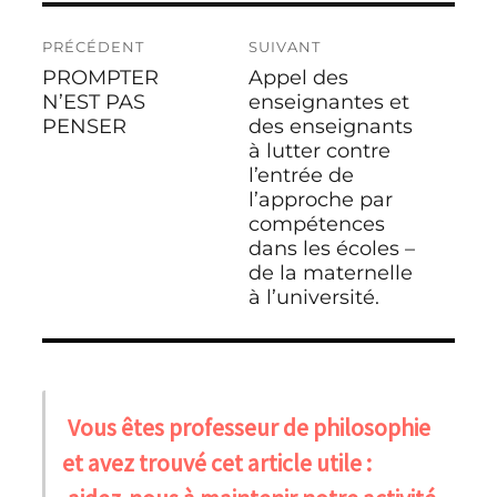
Navigation
PRÉCÉDENT
SUIVANT
de
PROMPTER
Appel des
Publication
Publication
l’article
précédente :
N’EST PAS
suivante :
enseignantes et
PENSER
des enseignants
à lutter contre
l’entrée de
l’approche par
compétences
dans les écoles –
de la maternelle
à l’université.
Vous êtes professeur de philosophie
et avez trouvé cet article utile :