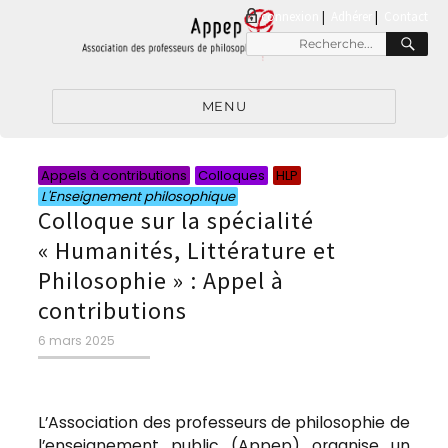
connexion
|
Adhérer
Contact
RE
Recherche
pour
:
MENU
Catégories
Catégories
Catégories
Catégories
Appels à contributions
Colloques
HLP
L'Enseignement philosophique
Colloque sur la spécialité
« Humanités, Littérature et
Philosophie » : Appel à
contributions
Publié
6 mars 2025
le
L’Association des professeurs de philosophie de
l’enseignement public (Appep) organise un