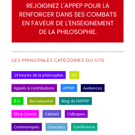
LES PRINCIPALES CATÉGORIES DU SITE
24 heures de la philosophie
AG
Appels à contributions
APPEP
Audiences
B.O.
Baccalauréat
Blog de l'APPEP
BN & Comité
Cabinet
Colloques
Communiqués
Concours
Conférence