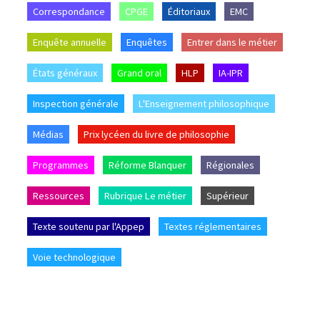
Correspondance
CPGE
Éditoriaux
EMC
Enquête annuelle
Enquêtes
Entrer dans le métier
États généraux
Grand oral
HLP
IA-IPR
Inspection générale
L'Enseignement philosophique
Médias
Prix lycéen du livre de philosophie
Programmes
Réforme Blanquer
Régionales
Ressources
Rubrique Le métier
Supérieur
Texte soutenu par l'Appep
Textes réglementaires
Voie technologique