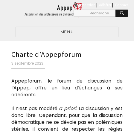
connexion
|
Adhérer
Contact
RE
Recherche
pour
:
MENU
Charte d’Appepforum
Publié
3 septembre 2023
le
Appepforum, le forum de discussion de
l’Appep, offre un lieu d’échanges à ses
adhérents.
Il n’est pas modéré
a priori
. La discussion y est
donc libre. Cependant, pour que la discussion
démocratique ne se dévoie pas en polémiques
stériles, il convient de respecter les règles