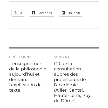
X
Facebook
LinkedIn
Navigation
PRÉCÉDENT
SUIVANT
de
L’enseignement
CR de la
Publication
Publication
l’article
précédente :
de la philosophie
suivante :
consultation
aujourd’hui et
auprès des
demain:
professeurs de
l’explication de
l’académie
texte
(Allier, Cantal,
Haute-Loire, Puy
de Dôme)