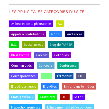
LES PRINCIPALES CATÉGORIES DU SITE
24 heures de la philosophie
AG
Appels à contributions
APPEP
Audiences
B.O.
Baccalauréat
Blog de l'APPEP
BN & Comité
Cabinet
Colloques
Communiqués
Concours
Conférence
Correspondance
CPGE
Éditoriaux
EMC
Enquête annuelle
Enquêtes
Entrer dans le métier
États généraux
Grand oral
HLP
IA-IPR
Inspection générale
L'Enseignement philosophique