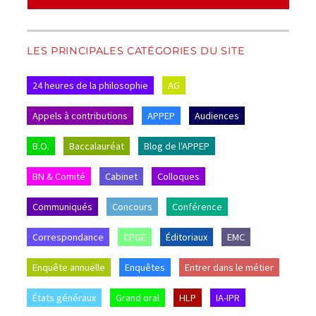
LES PRINCIPALES CATÉGORIES DU SITE
24 heures de la philosophie
AG
Appels à contributions
APPEP
Audiences
B.O.
Baccalauréat
Blog de l'APPEP
BN & Comité
Cabinet
Colloques
Communiqués
Concours
Conférence
Correspondance
CPGE
Éditoriaux
EMC
Enquête annuelle
Enquêtes
Entrer dans le métier
États généraux
Grand oral
HLP
IA-IPR