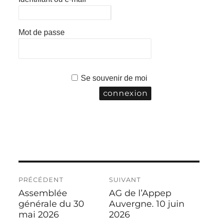
Mot de passe
Se souvenir de moi
Navigation
PRÉCÉDENT
SUIVANT
de
Assemblée
AG de l’Appep
Publication
Publication
l’article
précédente :
générale du 30
suivante :
Auvergne. 10 juin
mai 2026
2026