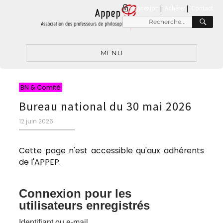
connexion
|
Adhérer
Contact
RE
Recherche
pour
:
MENU
Catégories
BN & Comité
Bureau national du 30 mai 2026
Publié
12 juin 2026
le
Cette page n'est accessible qu'aux adhérents
de l'APPEP.
Connexion pour les
utilisateurs enregistrés
Identifiant ou e-mail