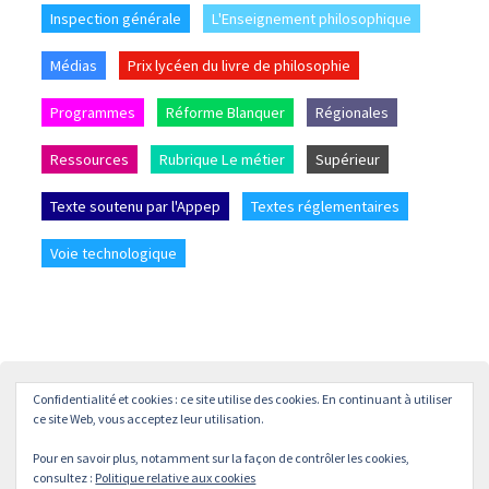
Inspection générale
L'Enseignement philosophique
Médias
Prix lycéen du livre de philosophie
Programmes
Réforme Blanquer
Régionales
Ressources
Rubrique Le métier
Supérieur
Texte soutenu par l'Appep
Textes réglementaires
Voie technologique
Confidentialité et cookies : ce site utilise des cookies. En continuant à utiliser
Accueil
L’APPEP
Adhésion
La revue « L’enseignement
ce site Web, vous acceptez leur utilisation.
Philosophique »
Pour en savoir plus, notamment sur la façon de contrôler les cookies,
© APPEP
Mentions légales
Politique de confidentialité
consultez :
Politique relative aux cookies