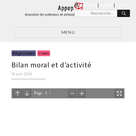
connexion
|
Adhérer
Contact
RE
Recherche
pour
:
MENU
Catégories
Catégories
Régionales
Caen
Bilan moral et d’activité
Publié
16 juin 2014
le