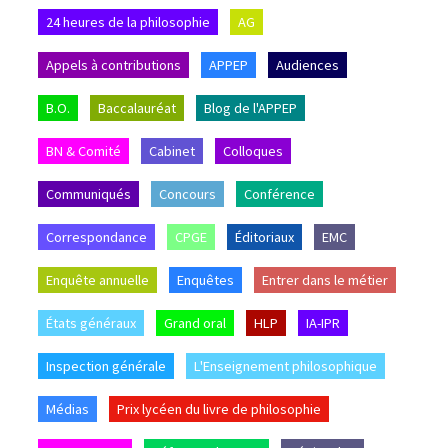
24 heures de la philosophie
AG
Appels à contributions
APPEP
Audiences
B.O.
Baccalauréat
Blog de l'APPEP
BN & Comité
Cabinet
Colloques
Communiqués
Concours
Conférence
Correspondance
CPGE
Éditoriaux
EMC
Enquête annuelle
Enquêtes
Entrer dans le métier
États généraux
Grand oral
HLP
IA-IPR
Inspection générale
L'Enseignement philosophique
Médias
Prix lycéen du livre de philosophie