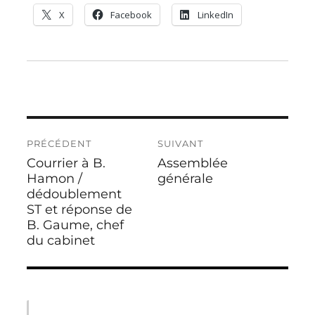
X
Facebook
LinkedIn
Navigation
PRÉCÉDENT
SUIVANT
de
Courrier à B.
Assemblée
Publication
Publication
l’article
précédente :
Hamon /
suivante :
générale
dédoublement
ST et réponse de
B. Gaume, chef
du cabinet