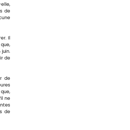
elle,
ns de
ucune
r. Il
 que,
juin.
ir de
ur de
eures
 que,
il ne
intes
ns de