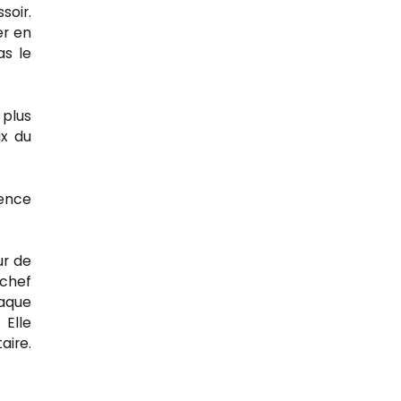
soir.
er en
as le
 plus
ix du
gence
ur de
chef
haque
 Elle
aire.