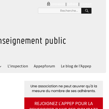
connexion
|
Adhérer
Contact
RECHER
Recherche
pour
:
L’inspection
Appepforum
Le blog de l’Appep