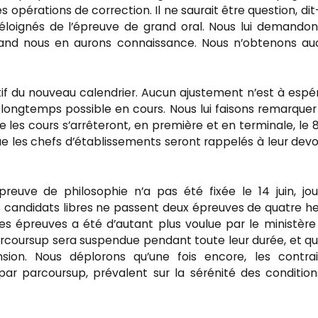
 opérations de correction. Il ne saurait être question, dit-
 éloignés de l’épreuve de grand oral. Nous lui demando
uand nous en aurons connaissance. Nous n’obtenons a
itif du nouveau calendrier. Aucun ajustement n’est à espére
us longtemps possible en cours. Nous lui faisons remarquer
 les cours s’arrêteront, en première et en terminale, le 8 
que les chefs d’établissements seront rappelés à leur devo
euve de philosophie n’a pas été fixée le 14 juin, jo
e les candidats libres ne passent deux épreuves de quatre h
es épreuves a été d’autant plus voulue par le ministère
oursup sera suspendue pendant toute leur durée, et qu’
nsion. Nous déplorons qu’une fois encore, les contra
s par parcoursup, prévalent sur la sérénité des conditio