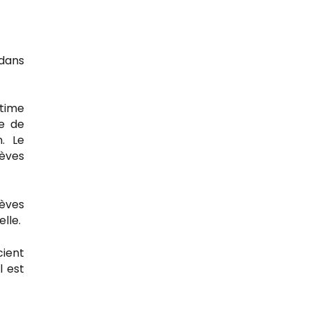
 dans
itime
ge de
n. Le
lèves
lèves
lle.
cient
l est