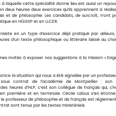
 laquelle cette spécialité donne lieu est aussi un repous
t en deux heures deux exercices qu’ils apprennent à réalis
 et de philosophie. Les candidats, de surcroît, n’ont p
ratique en HGGSP et en LLCER.
iste en un type d’exercice déjà pratiqué par ailleurs,
eures d’un texte philosophique ou littéraire laissé au cho
s invités à exposer nos suggestions à la mission « Exi
rice la situation qui nous a été signalée par un professe
 sous contrat de l’académie de Montpellier : son 
 des heures d’HLP, c’est son collègue de français qui, c
en première et en terminale. Cécile Laloux s’en étonne.
e le professeur de philosophie et de français est réglement
trat sont tenus par les textes ministériels.