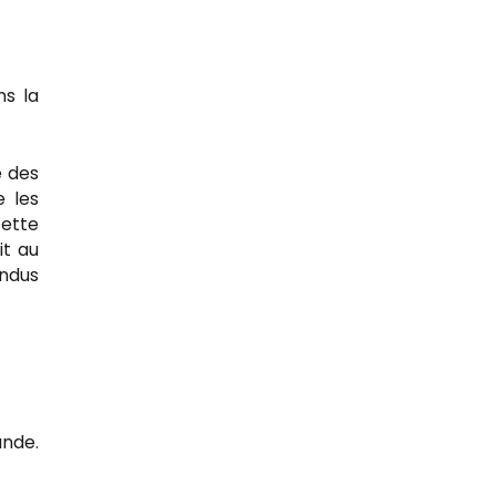
ns la
é des
e les
cette
it au
endus
ande.