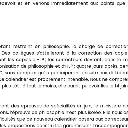
 recevoir et en venons immédiatement aux points que 
tant restreint en philosophie, la charge de correctio
Des collègues s’attelleront à la correction des copi
eront les copies d’HLP ; les correcteurs devront, dans le
isation de philosophie et d’HLP ; quatre jours après, cer
 sans compter qu’ils participeront ensuite aux délibéra
 Ce calendrier est proprement intenable. Nous ne compr
s tôt : à tout le moins, elle aurait pu avoir lieu le 14 juin,
nt des épreuves de spécialités en juin, le ministère n
 l’épreuve de philosophie n’est plus isolée. Elle nous a
ficultés que ce nouveau calendrier posera aux correcteu
à des propositions construites garantissant l’accompagn