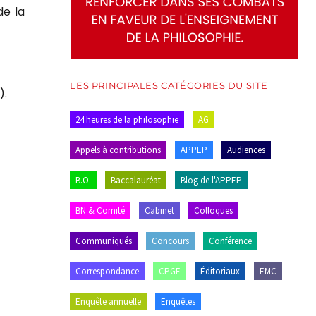
de la
LES PRINCIPALES CATÉGORIES DU SITE
).
24 heures de la philosophie
AG
Appels à contributions
APPEP
Audiences
B.O.
Baccalauréat
Blog de l'APPEP
BN & Comité
Cabinet
Colloques
Communiqués
Concours
Conférence
Correspondance
CPGE
Éditoriaux
EMC
Enquête annuelle
Enquêtes