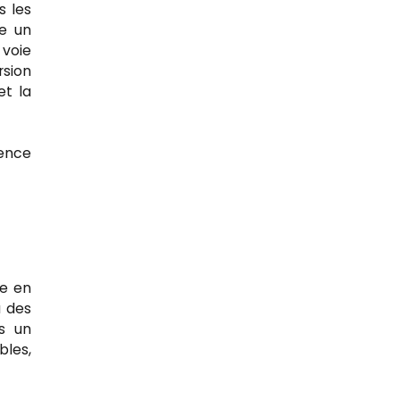
s les
ue un
voie
rsion
t la
gence
ue en
à des
s un
bles,