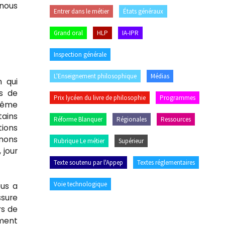
nous
Entrer dans le métier
États généraux
Grand oral
HLP
IA-IPR
Inspection générale
L'Enseignement philosophique
Médias
n qui
es de
Prix lycéen du livre de philosophie
Programmes
 même
tains
Réforme Blanquer
Régionales
Ressources
tions
enons
Rubrique Le métier
Supérieur
 jour
Texte soutenu par l'Appep
Textes réglementaires
Voie technologique
ous a
ssure
rs de
ement