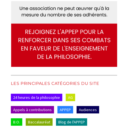
LES PRINCIPALES CATÉGORIES DU SITE
24 heures de la philosophie
AG
Appels à contributions
APPEP
Audiences
B.O.
Baccalauréat
Blog de l'APPEP