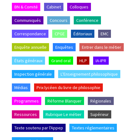
BN & Comité
Cabinet
Colloques
Communiqués
Concours
Conférence
Correspondance
CPGE
Éditoriaux
EMC
Enquête annuelle
Enquêtes
Entrer dans le métier
États généraux
Grand oral
HLP
IA-IPR
Inspection générale
L'Enseignement philosophique
Médias
Prix lycéen du livre de philosophie
Programmes
Réforme Blanquer
Régionales
Ressources
Rubrique Le métier
Supérieur
Texte soutenu par l'Appep
Textes réglementaires