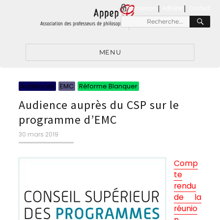
connexion
|
Adhérer
Contact
RE
Recherche
pour
:
MENU
Catégories
Catégories
Catégories
Audiences
EMC
Réforme Blanquer
Audience auprès du CSP sur le
programme d’EMC
Publié
30 mars 2019
le
Comp
te
rendu
de la
réunio
n