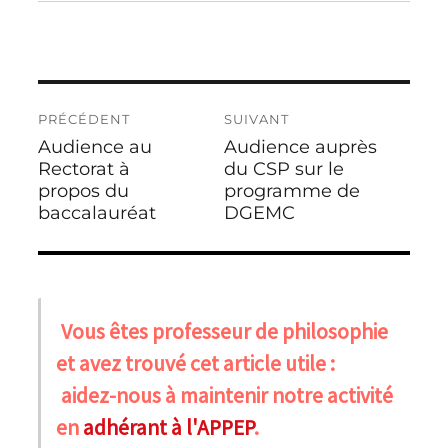
Navigation
PRÉCÉDENT
SUIVANT
de
Audience au
Audience auprès
Publication
Publication
l’article
précédente :
Rectorat à
suivante :
du CSP sur le
propos du
programme de
baccalauréat
DGEMC
Vous êtes professeur de philosophie
et avez trouvé cet article utile :
aidez-nous à maintenir notre activité
en
adhérant à l'APPEP
.