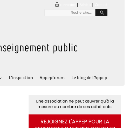
connexion
|
Adhérer
Contact
RECHER
Recherche
pour
:
L’inspection
Appepforum
Le blog de l’Appep