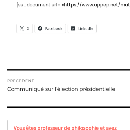
[su_document url= »https://www.appep.net/mat/
X
Facebook
LinkedIn
Navigation
PRÉCÉDENT
de
Publication
Communiqué sur l’élection présidentielle
l’article
précédente :
Vous êtes professeur de philosophie et avez