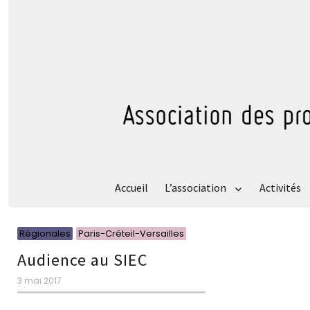
Accueil
L’association
Activités
Catégories
Catégories
Régionales
Paris-Créteil-Versailles
Audience au SIEC
Publié
3 mai 2017
le