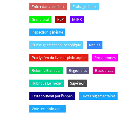
Entrer dans le métier
États généraux
Grand oral
HLP
IA-IPR
Inspection générale
L'Enseignement philosophique
Médias
Prix lycéen du livre de philosophie
Programmes
Réforme Blanquer
Régionales
Ressources
Rubrique Le métier
Supérieur
Texte soutenu par l'Appep
Textes réglementaires
Voie technologique