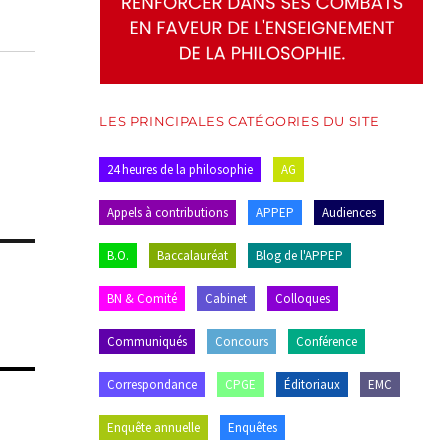
LES PRINCIPALES CATÉGORIES DU SITE
24 heures de la philosophie
AG
Appels à contributions
APPEP
Audiences
B.O.
Baccalauréat
Blog de l'APPEP
BN & Comité
Cabinet
Colloques
Communiqués
Concours
Conférence
Correspondance
CPGE
Éditoriaux
EMC
Enquête annuelle
Enquêtes