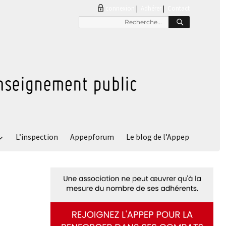
connexion
|
Adhérer
Contact
RECHER
Recherche
pour
:
L’inspection
Appepforum
Le blog de l’Appep