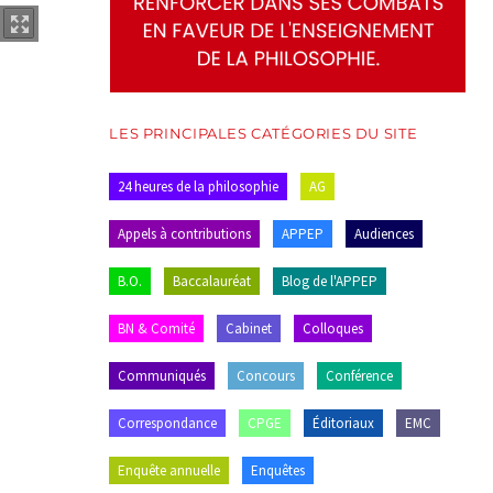
LES PRINCIPALES CATÉGORIES DU SITE
24 heures de la philosophie
AG
Appels à contributions
APPEP
Audiences
B.O.
Baccalauréat
Blog de l'APPEP
BN & Comité
Cabinet
Colloques
Communiqués
Concours
Conférence
Correspondance
CPGE
Éditoriaux
EMC
Enquête annuelle
Enquêtes