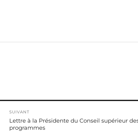
SUIVANT
Publication
Lettre à la Présidente du Conseil supérieur de
suivante :
programmes