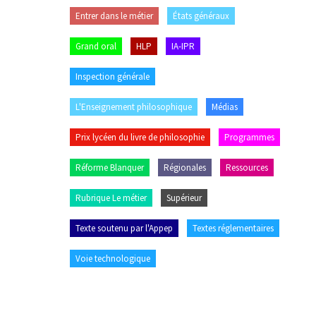
Entrer dans le métier
États généraux
Grand oral
HLP
IA-IPR
Inspection générale
L'Enseignement philosophique
Médias
Prix lycéen du livre de philosophie
Programmes
Réforme Blanquer
Régionales
Ressources
Rubrique Le métier
Supérieur
Texte soutenu par l'Appep
Textes réglementaires
Voie technologique