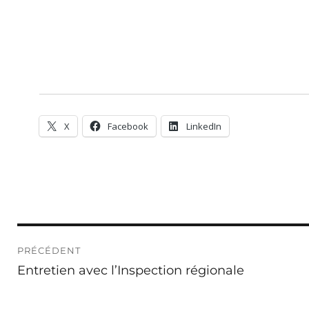
X
Facebook
LinkedIn
Navigation
PRÉCÉDENT
de
Publication
Entretien avec l’Inspection régionale
l’article
précédente :