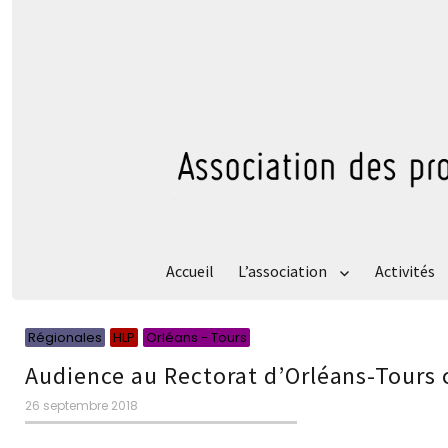
Accueil
L’association
Activités
Catégories
Catégories
Catégories
Régionales
HLP
Orléans - Tours
Audience au Rectorat d’Orléans-Tours
Publié
26 septembre 2018
le