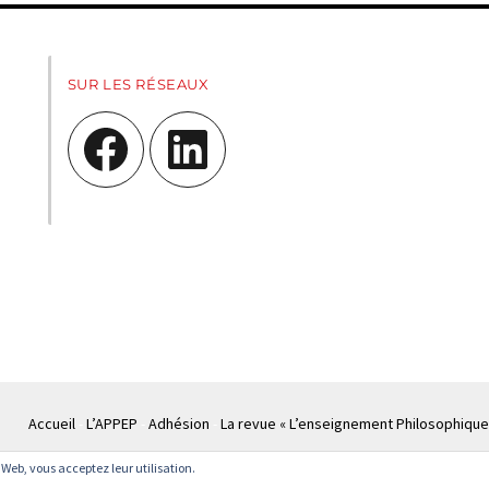
SUR LES RÉSEAUX
Facebook
LinkedIn
Accueil
L’APPEP
Adhésion
La revue « L’enseignement Philosophique
te Web, vous acceptez leur utilisation.
© APPEP
Mentions légales
Politique de confidentialité
Crédits
Cont