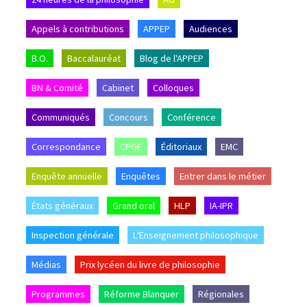
Appels à contributions
APPEP
Audiences
B.O.
Baccalauréat
Blog de l'APPEP
BN & Comité
Cabinet
Colloques
Communiqués
Concours
Conférence
Correspondance
CPGE
Éditoriaux
EMC
Enquête annuelle
Enquêtes
Entrer dans le métier
États généraux
Grand oral
HLP
IA-IPR
Inspection générale
L'Enseignement philosophique
Médias
Prix lycéen du livre de philosophie
Programmes
Réforme Blanquer
Régionales