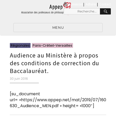
connexion
|
Adhérer
Contact
RE
Recherche
pour
:
MENU
Catégories
Catégories
Régionales
Paris-Créteil-Versailles
Audience au Ministère à propos
des conditions de correction du
Baccalauréat.
Publié
30 juin 2016
le
[su_document
url= »https://www.appep.net/mat/2019/07/160
630_Audience_MEN.pdf » height= »1000″]