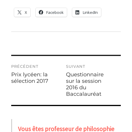
X
Facebook
LinkedIn
Navigation
PRÉCÉDENT
SUIVANT
de
Prix lycéen: la
Questionnaire
Publication
Publication
l’article
précédente :
sélection 2017
suivante :
sur la session
2016 du
Baccalauréat
Vous êtes professeur de philosophie