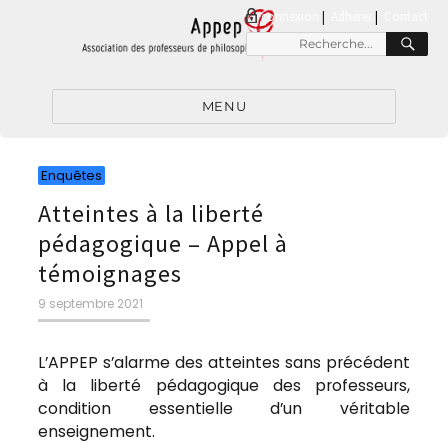
connexion
|
Adhérer
Contact
RE
Recherche
pour
:
MENU
Catégories
Enquêtes
Atteintes à la liberté
pédagogique – Appel à
témoignages
Publié
9 septembre 2021
le
L’APPEP s’alarme des atteintes sans précédent
à la liberté pédagogique des professeurs,
condition essentielle d’un véritable
enseignement.