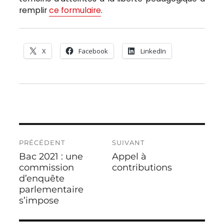
remplir
ce formulaire
.
X
Facebook
LinkedIn
Navigation
PRÉCÉDENT
SUIVANT
de
Bac 2021 : une
Appel à
Publication
Publication
l’article
précédente :
commission
suivante :
contributions
d’enquête
parlementaire
s’impose