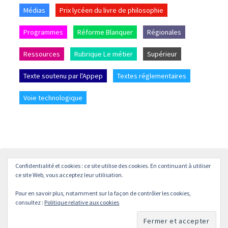
Médias
Prix lycéen du livre de philosophie
Programmes
Réforme Blanquer
Régionales
Ressources
Rubrique Le métier
Supérieur
Texte soutenu par l'Appep
Textes réglementaires
Voie technologique
Confidentialité et cookies : ce site utilise des cookies. En continuant à utiliser
Accueil
L’APPEP
Adhésion
La revue « L’enseignement
ce site Web, vous acceptez leur utilisation.
Philosophique »
Pour en savoir plus, notamment sur la façon de contrôler les cookies,
© APPEP
Mentions légales
Politique de confidentialité
consultez :
Politique relative aux cookies
Crédits
Contact