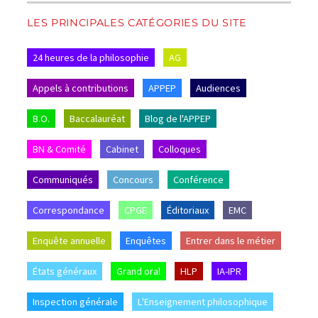
LES PRINCIPALES CATÉGORIES DU SITE
24 heures de la philosophie
AG
Appels à contributions
APPEP
Audiences
B.O.
Baccalauréat
Blog de l'APPEP
BN & Comité
Cabinet
Colloques
Communiqués
Concours
Conférence
Correspondance
CPGE
Éditoriaux
EMC
Enquête annuelle
Enquêtes
Entrer dans le métier
États généraux
Grand oral
HLP
IA-IPR
Inspection générale
L'Enseignement philosophique