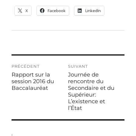
X
Facebook
LinkedIn
Navigation
PRÉCÉDENT
SUIVANT
de
Rapport sur la
Journée de
Publication
Publication
l’article
précédente :
session 2016 du
suivante :
rencontre du
Baccalauréat
Secondaire et du
Supérieur:
L’existence et
l’État