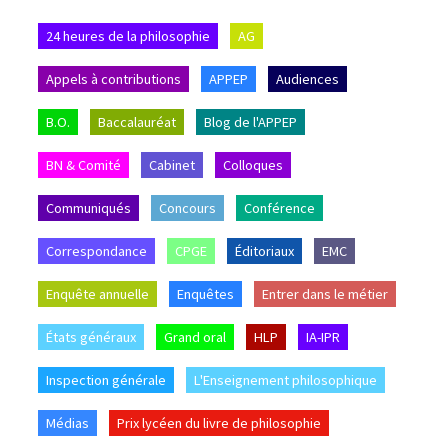
24 heures de la philosophie
AG
Appels à contributions
APPEP
Audiences
B.O.
Baccalauréat
Blog de l'APPEP
BN & Comité
Cabinet
Colloques
Communiqués
Concours
Conférence
Correspondance
CPGE
Éditoriaux
EMC
Enquête annuelle
Enquêtes
Entrer dans le métier
États généraux
Grand oral
HLP
IA-IPR
Inspection générale
L'Enseignement philosophique
Médias
Prix lycéen du livre de philosophie