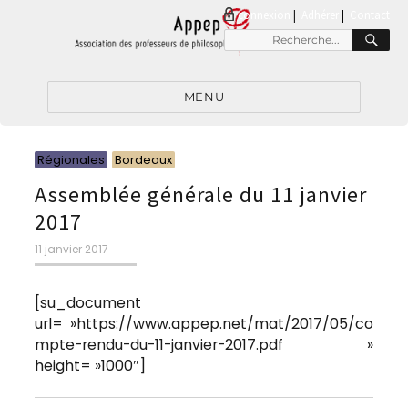
connexion
|
Adhérer
Contact
RE
Recherche
pour
:
MENU
Catégories
Catégories
Régionales
Bordeaux
Assemblée générale du 11 janvier
2017
Publié
11 janvier 2017
le
[su_document
url= »https://www.appep.net/mat/2017/05/co
mpte-rendu-du-11-janvier-2017.pdf »
height= »1000″]