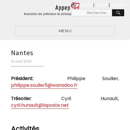
connexion
|
Adhérer
Contact
RE
Recherche
pour
:
MENU
Nantes
Publié
12 avril 2019
le
Président:
Philippe Soullier,
philippe.soulier5@wanadoo.fr
Trésorier
: Cyril Hunault,
cyril.hunault@laposte.net
Activités