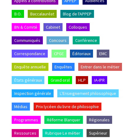
Appels à contributions
APPEP
Audiences
B.O.
Baccalauréat
Blog de l'APPEP
BN & Comité
Cabinet
Colloques
Communiqués
Concours
Conférence
Correspondance
CPGE
Éditoriaux
EMC
Enquête annuelle
Enquêtes
Entrer dans le métier
États généraux
Grand oral
HLP
IA-IPR
Inspection générale
L'Enseignement philosophique
Médias
Prix lycéen du livre de philosophie
Programmes
Réforme Blanquer
Régionales
Ressources
Rubrique Le métier
Supérieur