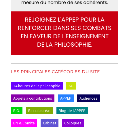
LES PRINCIPALES CATÉGORIES DU SITE
24 heures de la philosophie
AG
Appels à contributions
APPEP
Audiences
B.O.
Baccalauréat
Blog de l'APPEP
BN & Comité
Cabinet
Colloques