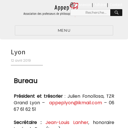
connexion
|
Adhérer
Contact
MENU
Lyon
12 avril 2019
Bureau
Président et trésorier
: Julien Fonollosa, TZR
Grand Lyon –
appeplyon@ikmail.com
– 06
67 61 62 51
Secrétaire :
Jean-Louis Lanher
, honoraire