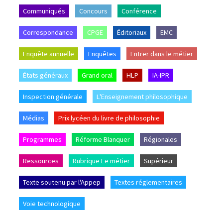
Communiqués
Concours
Conférence
Correspondance
CPGE
Éditoriaux
EMC
Enquête annuelle
Enquêtes
Entrer dans le métier
États généraux
Grand oral
HLP
IA-IPR
Inspection générale
L'Enseignement philosophique
Médias
Prix lycéen du livre de philosophie
Programmes
Réforme Blanquer
Régionales
Ressources
Rubrique Le métier
Supérieur
Texte soutenu par l'Appep
Textes réglementaires
Voie technologique