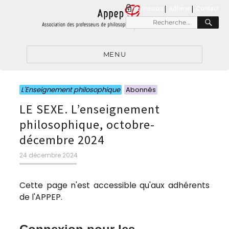
connexion
|
Adhérer
Contact
RE
Recherche
pour
:
MENU
Catégories
Catégories
L'Enseignement philosophique
Abonnés
LE SEXE. L’enseignement
philosophique, octobre-
décembre 2024
Publié
24 décembre 2024
le
Cette page n'est accessible qu'aux adhérents
de l'APPEP.