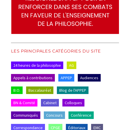
LES PRINCIPALES CATÉGORIES DU SITE
24 heures de la philosophie
AG
Appels à contributions
APPEP
Audiences
B.O.
Baccalauréat
Blog de l'APPEP
BN & Comité
Cabinet
Colloques
Communiqués
Concours
Conférence
Correspondance
CPGE
Éditoriaux
EMC