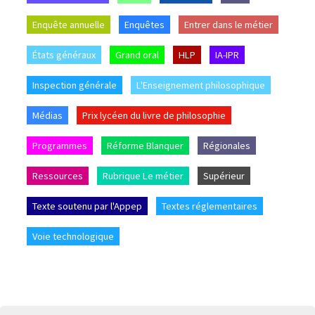
Enquête annuelle
Enquêtes
Entrer dans le métier
États généraux
Grand oral
HLP
IA-IPR
Inspection générale
L'Enseignement philosophique
Médias
Prix lycéen du livre de philosophie
Programmes
Réforme Blanquer
Régionales
Ressources
Rubrique Le métier
Supérieur
Texte soutenu par l'Appep
Textes réglementaires
Voie technologique