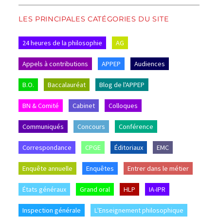
LES PRINCIPALES CATÉGORIES DU SITE
24 heures de la philosophie
AG
Appels à contributions
APPEP
Audiences
B.O.
Baccalauréat
Blog de l'APPEP
BN & Comité
Cabinet
Colloques
Communiqués
Concours
Conférence
Correspondance
CPGE
Éditoriaux
EMC
Enquête annuelle
Enquêtes
Entrer dans le métier
États généraux
Grand oral
HLP
IA-IPR
Inspection générale
L'Enseignement philosophique