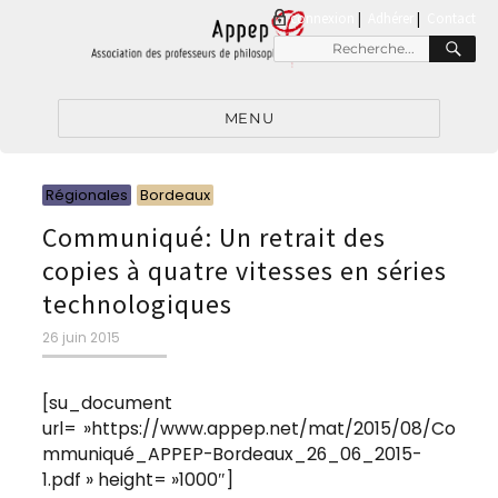
connexion
|
Adhérer
Contact
RE
Recherche
pour
:
MENU
Catégories
Catégories
Régionales
Bordeaux
Communiqué: Un retrait des
copies à quatre vitesses en séries
technologiques
Publié
26 juin 2015
le
[su_document
url= »https://www.appep.net/mat/2015/08/Co
mmuniqué_APPEP-Bordeaux_26_06_2015-
1.pdf » height= »1000″]