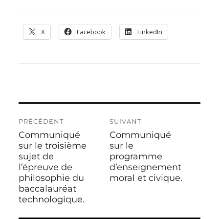
X
Facebook
LinkedIn
Navigation
PRÉCÉDENT
SUIVANT
de
Communiqué
Communiqué
Publication
Publication
l’article
précédente :
sur le troisième
suivante :
sur le
sujet de
programme
l’épreuve de
d’enseignement
philosophie du
moral et civique.
baccalauréat
technologique.