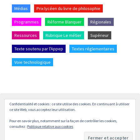
Médias
Prix lycéen du livre de philosophie
Programmes
Réforme Blanquer
Régionales
Ressources
Rubrique Le métier
Supérieur
Texte soutenu par l'Appep
Textes réglementaires
Voie technologique
Confidentialité et cookies : ce site utilise des cookies. En continuant à utiliser
Accueil
L’APPEP
Adhésion
La revue « L’enseignement
ce site Web, vous acceptez leur utilisation.
Philosophique »
Pour en savoir plus, notamment sur la façon de contrôler les cookies,
© APPEP
Mentions légales
Politique de confidentialité
consultez :
Politique relative aux cookies
Crédits
Contact