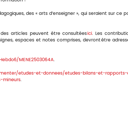
ogiques, des « arts d’enseigner », qui seraient sur ce p
 des articles peuvent être consultées
ici
. Les contributi
signes, espaces et notes comprises, devront être adress
/Hebd
o
6/MENE2503064A
.
ument
e
r/e
t
udes-et-donnees/etudes-bilans-et-rapports-
s-mineurs
.