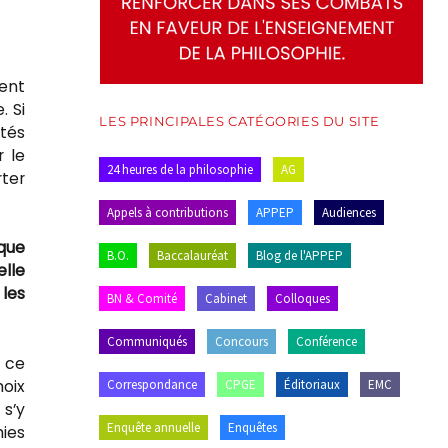
ent
. Si
LES PRINCIPALES CATÉGORIES DU SITE
ités
r le
24 heures de la philosophie
AG
rter
Appels à contributions
APPEP
Audiences
que
B.O.
Baccalauréat
Blog de l'APPEP
elle
les
BN & Comité
Cabinet
Colloques
Communiqués
Concours
Conférence
n ce
hoix
Correspondance
CPGE
Éditoriaux
EMC
 s’y
Enquête annuelle
Enquêtes
hies