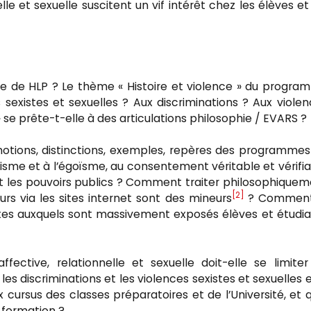
elle et sexuelle suscitent un vif intérêt chez les élèves et
de HLP ? Le thème « Histoire et violence » du progra
s sexistes et sexuelles ? Aux discriminations ? Aux viole
 se prête-t-elle à des articulations philosophie / EVARS ?
tions, distinctions, exemples, repères des programmes
truisme et à l’égoïsme, au consentement véritable et vérifi
ent les pouvoirs publics ? Comment traiter philosophique
[2]
s via les sites internet sont des mineurs
? Comment
stes auxquels sont massivement exposés élèves et étudi
ffective, relationnelle et sexuelle doit-elle se limite
s discriminations et les violences sexistes et sexuelles 
ux cursus des classes préparatoires et de l’Université, et 
 formation ?