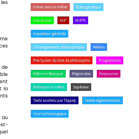
 les
Entrer dans le métier
États généraux
Grand oral
HLP
IA-IPR
Inspection générale
mme
nces
L'Enseignement philosophique
Médias
Prix lycéen du livre de philosophie
Programmes
 de
able
Réforme Blanquer
Régionales
Ressources
ment
Rubrique Le métier
Supérieur
 la
ants
Texte soutenu par l'Appep
Textes réglementaires
Voie technologique
r au
est-
quel