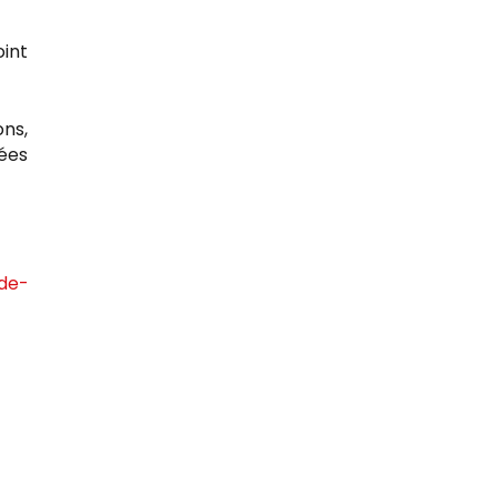
oint
ons,
ées
de-