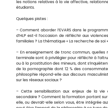
les notions relatives à la vie affective, relationn
étudiants.
Quelques pistes :
– Comment aborder l’EVARS dans le programme 
d’HLP est-il l’occasion de réfléchir aux violence
familiales ? La thématique « La recherche de soi »
– En enseignement de tronc commun, quelles no
terminale sont à privilégier pour réfléchir à l’al
ou à la prostitution des mineurs, dont s’inquièt
de la pornographie dont 12 % des consommateur
philosophie répond-elle aux discours masculini
sur les réseaux sociaux ?
– Cette sensibilisation aux enjeux de la vie a
secondaire ? Comment la formation portant sur le
elle, ou devrait-elle selon vous, être intégrée a
peut être l’apport de la philosophie à ce type de